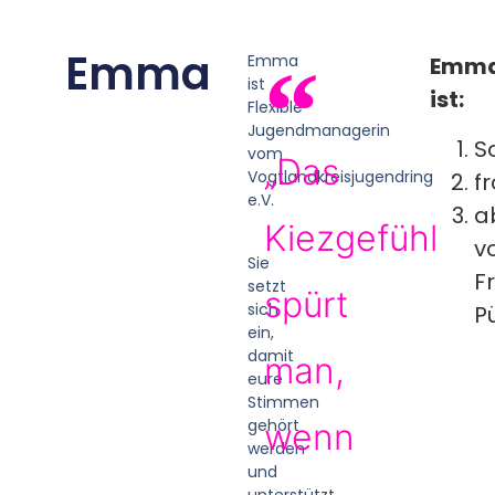
Emma
Emma
Emm
ist
ist:
Flexible
Jugendmanagerin
S
vom
„Das
Vogtlandkreisjugendring
fr
e.V.
a
Kiezgefühl
v
Sie
F
setzt
spürt
sich
Pü
ein,
damit
man,
eure
Stimmen
gehört
wenn
werden
und
unterstützt