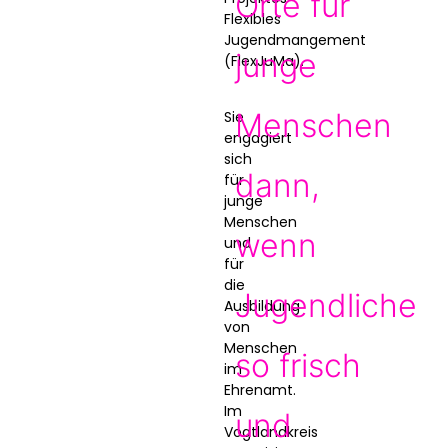
Orte für
Flexibles
Jugendmangement
junge
(FlexJuMa).
Menschen
Sie
engagiert
sich
dann,
für
junge
Menschen
wenn
und
für
die
Jugendliche
Ausbildung
von
Menschen
so frisch
im
Ehrenamt.
Im
und
Vogtlandkreis