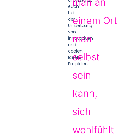
man an
euch
bei
einem Ort
der
Umsetzung
von
man
innovativen
und
coolen
selbst
Ideen/
Projekten.
sein
kann,
sich
wohlfühlt