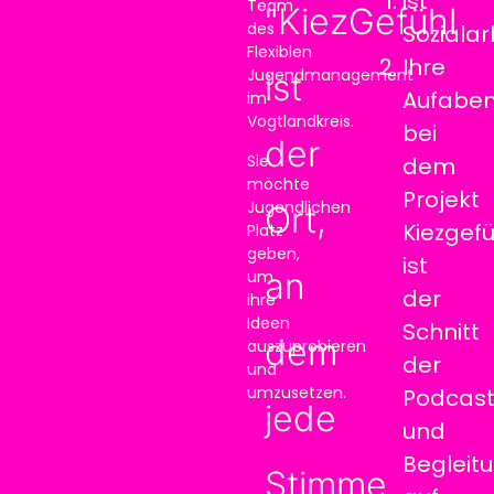
ist
Team
"KiezGefühl
des
Sozialar
Flexiblen
Ihre
Jugendmanagement
ist
Aufabe
im
Vogtlandkreis.
bei
der
Sie
dem
möchte
Projekt
Jugendlichen
Ort,
Kiezgefü
Platz
geben,
ist
an
um
der
ihre
Ideen
Schnitt
dem
auszuprobieren
der
und
umzusetzen.
Podcast
jede
und
Begleit
Stimme