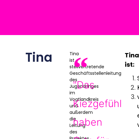
Tina
Tina
Tina
ist
ist:
stellvertretende
Geschäftsstellenleitung
des
"Das
Jugendringes
im
Vogtlandkreis
Kiezgefühl
und
außerdem
die
haben
Leitung
des
Projektes