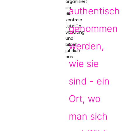
organisiert
sie
authentisch
die
zentrale
genommen
JuLeiCa-
Schulung
und
werden,
bildet
jährlich
aus.
wie sie
sind - ein
Ort, wo
man sich