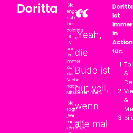
Doritta
Sie
Doritt
engagiert
ist
sich
immer
bei
colorido
„Yeah,
in
e.
Action
V.
und
die
für:
ist
immer
To
auf
Bude ist
&
der
Suche
De
gut voll,
nach
Vie
Mitstreiter*innen.
&
Sie
wenn
Me
sagt:
„Wir
Bi
alle mal
müssen
kämpfen,