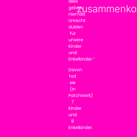
alles
zusammenko
geben,
niemals
Unrecht
dulden
für
unsere
Kinder
und
Enkelkinder.“
Davon
hat
sie
(in
Patchwork)
7
Kinder
und
8
Enkelkinder.