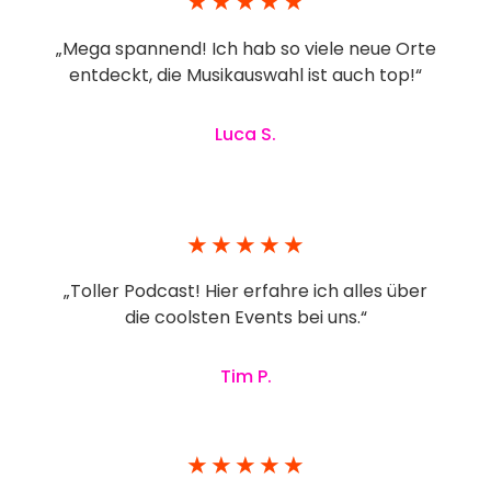
★
★
★
★
★
„Mega spannend! Ich hab so viele neue Orte
entdeckt, die Musikauswahl ist auch top!“
Luca S.
★
★
★
★
★
„Toller Podcast! Hier erfahre ich alles über
die coolsten Events bei uns.“
Tim P.
★
★
★
★
★