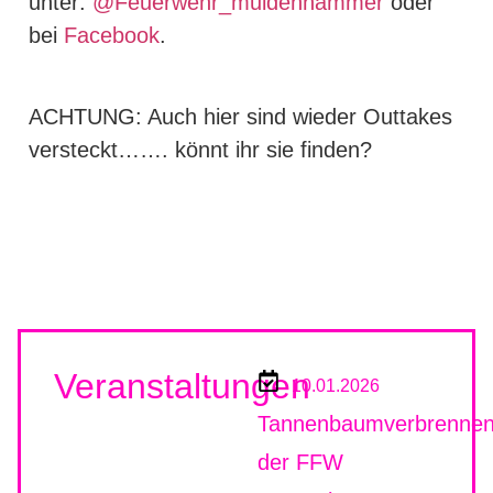
unter:
@Feuerwehr_muldenhammer
oder
bei
Facebook
.
ACHTUNG:
Auch hier sind wieder Outtakes
versteckt……. könnt ihr sie finden?
Veranstaltungen
10.01.2026
Tannenbaumverbrenne
der FFW