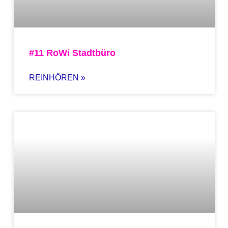
#11 RoWi Stadtbüro
REINHÖREN »