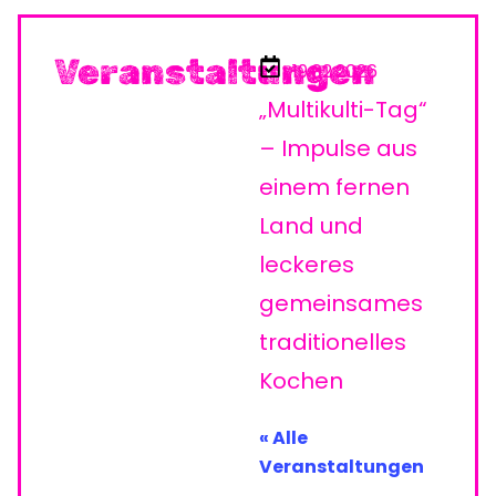
Veranstaltungen
19.02.2026
„Multikulti-Tag“
– Impulse aus
einem fernen
Land und
leckeres
gemeinsames
traditionelles
Kochen
« Alle
Veranstaltungen