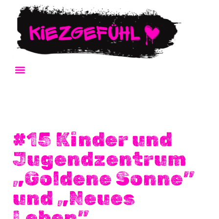
KiezGefühl-Folgen
KiezKüche-Folgen
#15 Kinder und
Jugendzentrum
„Goldene Sonne”
und „Neues
Leben”